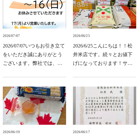
歓迎の文字が♪機械名色彩選
表示となっております。店
別機スラッシュこち…
先にもぶら下げてあり…
2026/07/07
2026/06/25
2026/07/07いつもお引き立て
2026/6/25こんにちは！！松
をいただき誠にありがとう
井米店です。続々とお値下
ございます。弊社では、誠
げになっております！サキ
に勝手ながら下記日程を夏
ホコレ・つや姫・新之助富
季休業とさせていただきま
山コシヒカリ・あきたこま
す。期間中はご不便ご迷惑
ち・新潟コシヒカリ（5kg・
をお掛け致しますが、何卒
10kg）それぞれ税込みの価
ご了承くださいます…
格表示となります。…
2026/06/19
2026/06/17