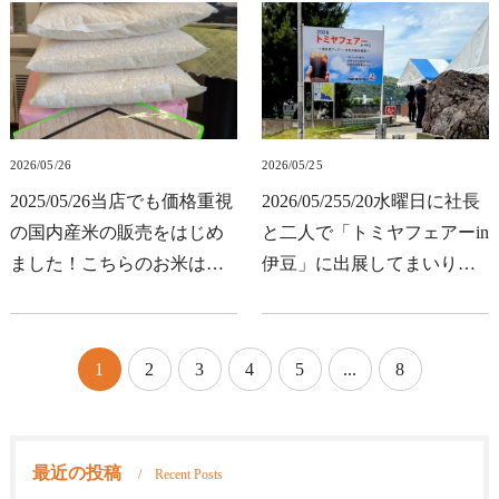
ひかり・無洗米あきたこま
米が値下げでラッキーな方
ち・あきたこまち10kg・あ
もこれを機会に試してみよ
きたこまち5kgの４点…
うかなーという方も明…
2026/05/26
2026/05/25
2025/05/26当店でも価格重視
2026/05/255/20水曜日に社長
の国内産米の販売をはじめ
と二人で「トミヤフェアーin
ました！こちらのお米は色
伊豆」に出展してまいりま
彩選別ではじかれたお米が
した。伊東市観光会館別館
多く入っています。コシヒ
で開催されました。当店は
カリやあきたこまちなどの
トミヤコーヒー様のPBでお
1
2
3
4
5
...
8
ブランド米と比べないでく
米を出させてもらったので
ださい。納得してい…
トミヤコーヒー様…
最近の投稿
Recent Posts