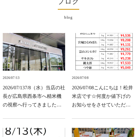
ブログ
blog
2026/07/13
2026/07/08
2026/07/137/8（水）当店の社
2026/07/08こんにちは！松井
長が広島県西条市へ精米機
米店です☆何度か値下げの
の視察へ行ってきました！
お知らせをさせていただき
一流メーカーの（株）サタ
ましたが、一覧表にしまし
ケ様です。紫の照明がカッ
たので参考にしてみてくだ
コいいです☆モニターには
さい。価格はすべて税込み