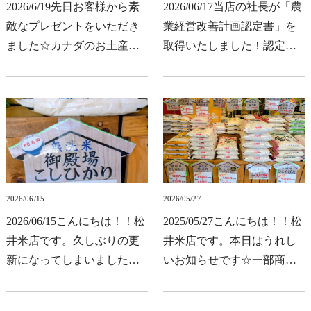
2026/6/19先日お客様から素
2026/06/17当店の社長が「農
敵なプレゼントをいただき
業経営改善計画認定書」を
ました☆カナダのお土産で
取得いたしました！認定農
す。袋もかわいいですよね
業者制度は、農業者が市町
私事ですが、推しがいまカ
村の農業経営基盤強化促進
ナダで撮影中なので謎の親
基本構想に示された農業経
近感でとっても喜んでいま
営の目標に向けて、自らの
す。私もいつか行って…
創意工夫に基づき、…
2026/06/15
2026/05/27
2026/06/15こんにちは！！松
2025/05/27こんにちは！！松
井米店です。久しぶりの更
井米店です。本日はうれし
新になってしまいました。
いお知らせです☆一部商品
うれしいお知らせです。本
ではございますがお値下げ
日から・無洗米御殿場こし
いたしました！いつものお